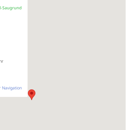
al-Saugrund
hr
r Navigation