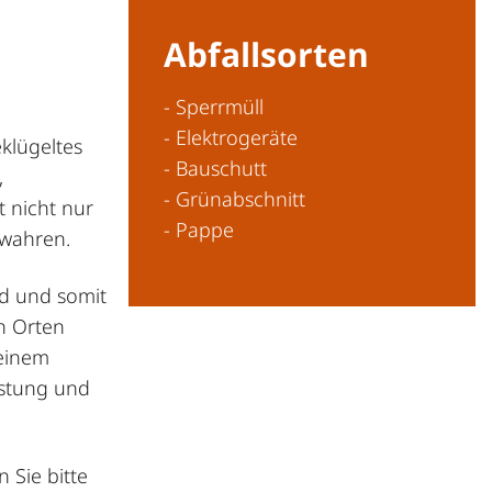
Abfallsorten
- Sperrmüll
- Elektrogeräte
klügeltes
- Bauschutt
,
- Grünabschnitt
t nicht nur
- Pappe
ewahren.
ind und somit
n Orten
seinem
astung und
 Sie bitte