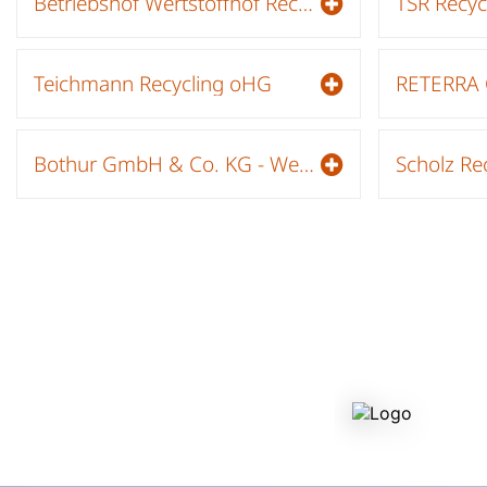
Betriebshof Wertstoffhof Rechau/Zöschau Oschatz
Teichmann Recycling oHG
Bothur GmbH & Co. KG - Wertstoff- und Recyclinghof Auenstrasse
Scholz R