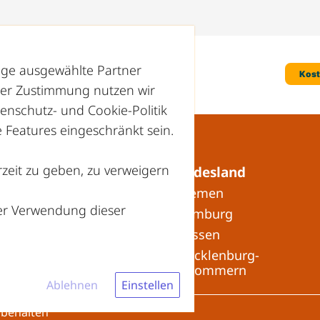
nige ausgewählte Partner
hrer Zustimmung nutzen wir
enschutz- und Cookie-Politik
Features eingeschränkt sein.
zeit zu geben, zu verweigern
Recyclinghöfe in Ihrem Bundesland
» Baden-Württemberg
» Bremen
der Verwendung dieser
» Bayern
» Hamburg
» Berlin
» Hessen
» Brandenburg
» Mecklenburg-
Vorpommern
Ablehnen
Einstellen
rbehalten