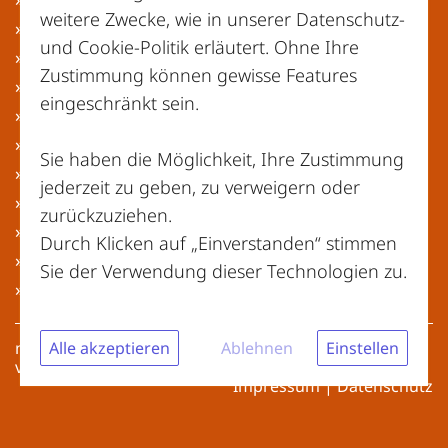
weitere Zwecke, wie in unserer
Datenschutz-
» Hessen
und Cookie-Politik
erläutert. Ohne Ihre
» Mecklenburg-Vorpommern
Zustimmung können gewisse Features
» Niedersachsen
eingeschränkt sein.
» Nordrhein-Westfalen
» Rheinland-Pfalz
Sie haben die Möglichkeit, Ihre Zustimmung
» Saarland
jederzeit zu geben, zu verweigern oder
» Sachsen
zurückzuziehen.
» Sachsen-Anhalt
Durch Klicken auf „Einverstanden“ stimmen
» Schleswig-Holstein
Sie der Verwendung dieser Technologien zu.
» Thüringen
Alle akzeptieren
Ablehnen
Einstellen
meinwertstoffhof.de | Copyright © 2026 – Alle Rechte
vorbehalten
Impressum
|
Datenschutz