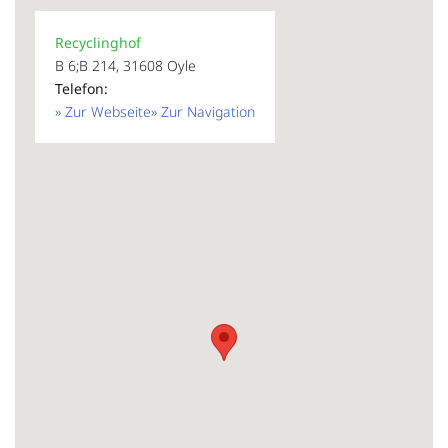
Recyclinghof
B 6;B 214, 31608 Oyle
Telefon:
» Zur Webseite
» Zur Navigation