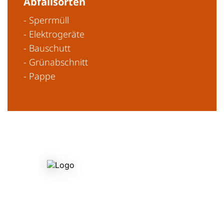
Abfallsorten
- Sperrmüll
- Elektrogeräte
- Bauschutt
- Grünabschnitt
- Pappe