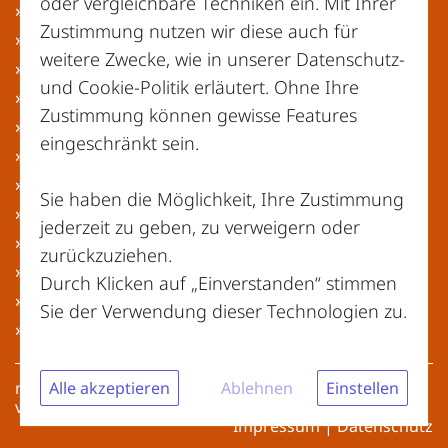
oder vergleichbare Techniken ein. Mit Ihrer
» Bremen
Zustimmung nutzen wir diese auch für
» Hamburg
weitere Zwecke, wie in unserer
Datenschutz-
» Hessen
und Cookie-Politik
erläutert. Ohne Ihre
» Mecklenburg-Vorpommern
Zustimmung können gewisse Features
» Niedersachsen
eingeschränkt sein.
» Nordrhein-Westfalen
» Rheinland-Pfalz
Sie haben die Möglichkeit, Ihre Zustimmung
» Saarland
jederzeit zu geben, zu verweigern oder
» Sachsen
zurückzuziehen.
» Sachsen-Anhalt
Durch Klicken auf „Einverstanden“ stimmen
» Schleswig-Holstein
Sie der Verwendung dieser Technologien zu.
» Thüringen
Alle akzeptieren
Ablehnen
Einstellen
meinwertstoffhof.de | Copyright © 2026 – Alle Rechte
vorbehalten
Impressum
|
Datenschutz