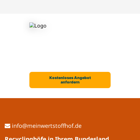
ed.fohffotstrewniem@ofni
Recyclinghöfe in Ihrem Bundesland