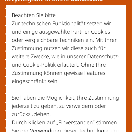
» Baden-Württemberg
Beachten Sie bitte
» Bayern
Zur technischen Funktionalität setzen wir
» Berlin
und einige ausgewählte Partner Cookies
» Brandenburg
oder vergleichbare Techniken ein. Mit Ihrer
» Bremen
Zustimmung nutzen wir diese auch für
» Hamburg
weitere Zwecke, wie in unserer
Datenschutz-
» Hessen
und Cookie-Politik
erläutert. Ohne Ihre
» Mecklenburg-Vorpommern
Zustimmung können gewisse Features
» Niedersachsen
eingeschränkt sein.
» Nordrhein-Westfalen
» Rheinland-Pfalz
Sie haben die Möglichkeit, Ihre Zustimmung
» Saarland
jederzeit zu geben, zu verweigern oder
» Sachsen
zurückzuziehen.
» Sachsen-Anhalt
Durch Klicken auf „Einverstanden“ stimmen
» Schleswig-Holstein
Sie der Verwendung dieser Technologien zu.