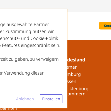
nige ausgewählte Partner
hrer Zustimmung nutzen wir
enschutz- und Cookie-Politik
Features eingeschränkt sein.
zeit zu geben, zu verweigern
Recyclinghöfe in Ihrem Bundesland
» Baden-Württemberg
» Bremen
der Verwendung dieser
» Bayern
» Hamburg
» Berlin
» Hessen
» Brandenburg
» Mecklenburg-
Vorpommern
Ablehnen
Einstellen
rbehalten