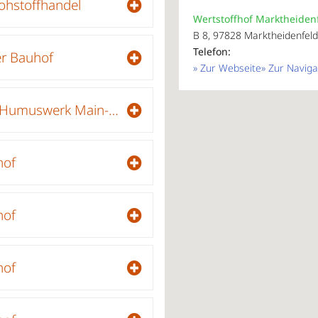
ohstoffhandel
Wertstoffhof Marktheiden
B 8, 97828 Marktheidenfeld
Telefon:
er Bauhof
» Zur Webseite
» Zur Naviga
RETERRA Humuswerk Main-Spessart - Kompostierungsanlage Wernfeld
hof
hof
hof