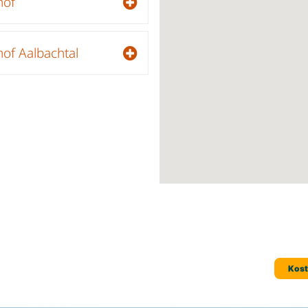
hof
hof Aalbachtal