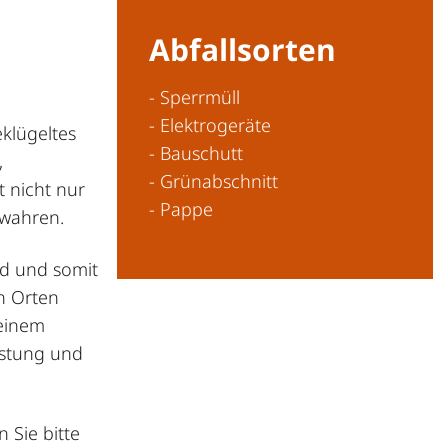
Abfallsorten
- Sperrmüll
- Elektrogeräte
klügeltes
- Bauschutt
,
- Grünabschnitt
t nicht nur
- Pappe
ewahren.
ind und somit
n Orten
seinem
astung und
 Sie bitte