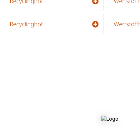
Recyclinghof
Wertstoff
Recyclinghof
Wertstoff