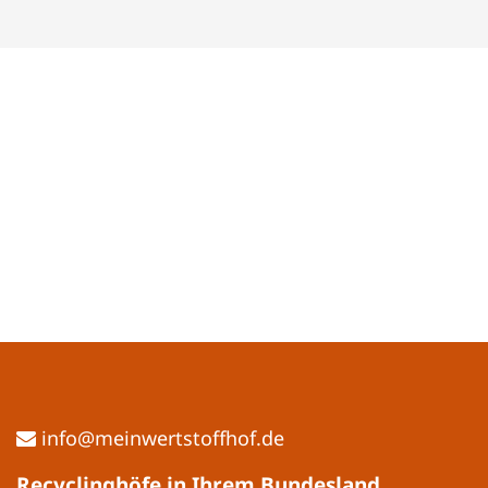
ed.fohffotstrewniem@ofni
Recyclinghöfe in Ihrem Bundesland