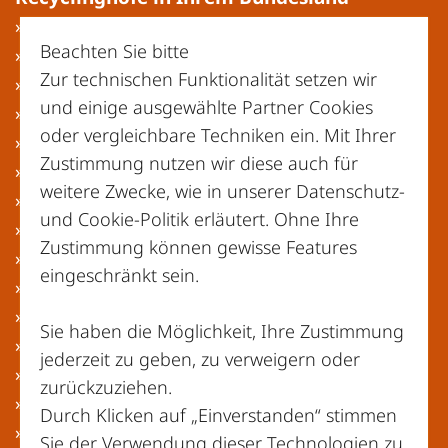
» Baden-Württemberg
Beachten Sie bitte
» Bayern
Zur technischen Funktionalität setzen wir
» Berlin
und einige ausgewählte Partner Cookies
» Brandenburg
oder vergleichbare Techniken ein. Mit Ihrer
» Bremen
Zustimmung nutzen wir diese auch für
» Hamburg
weitere Zwecke, wie in unserer
Datenschutz-
» Hessen
und Cookie-Politik
erläutert. Ohne Ihre
» Mecklenburg-Vorpommern
Zustimmung können gewisse Features
» Niedersachsen
eingeschränkt sein.
» Nordrhein-Westfalen
» Rheinland-Pfalz
Sie haben die Möglichkeit, Ihre Zustimmung
» Saarland
jederzeit zu geben, zu verweigern oder
» Sachsen
zurückzuziehen.
» Sachsen-Anhalt
Durch Klicken auf „Einverstanden“ stimmen
» Schleswig-Holstein
Sie der Verwendung dieser Technologien zu.