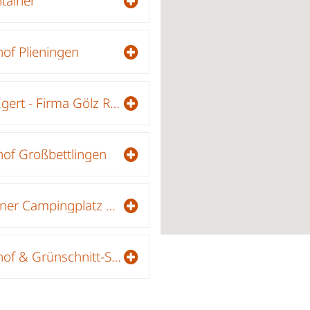
tainer
hof Plieningen
Gewann Egert - Firma Gölz Recycling und Containerdienst - Lagerplatz - Holzhackschnitzelanlage
hof Großbettlingen
Mülcontainer Campingplatz Pfählhof
Recyclinghof & Grünschnitt-Sammelplatz