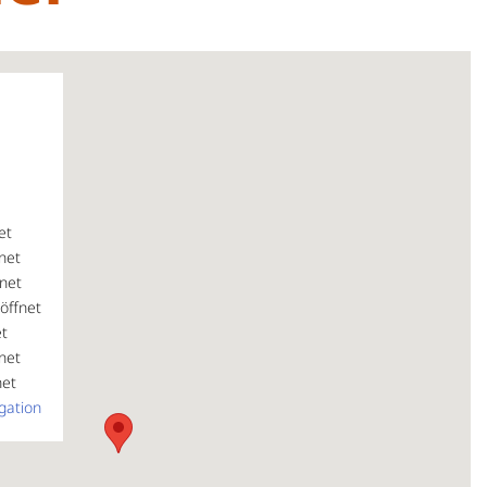
et
net
net
öffnet
et
net
net
gation