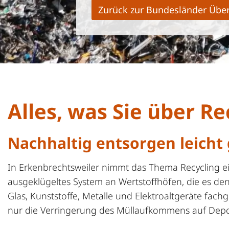
Zurück zur Bundesländer Über
Alles, was Sie über R
Nachhaltig entsorgen leicht
In Erkenbrechtsweiler nimmt das Thema Recycling ein
ausgeklügeltes System an Wertstoffhöfen, die es de
Glas, Kunststoffe, Metalle und Elektroaltgeräte fach
nur die Verringerung des Müllaufkommens auf Depon