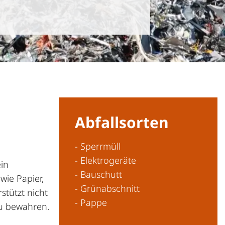
Abfallsorten
- Sperrmüll
- Elektrogeräte
ein
- Bauschutt
wie Papier,
- Grünabschnitt
stützt nicht
- Pappe
zu bewahren.