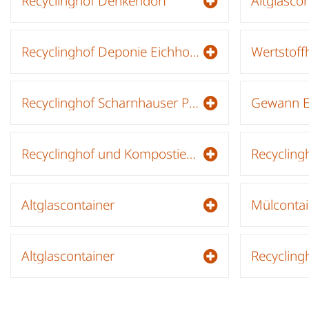
Recyclinghof Denkendorf
Altglascon
Recyclinghof Deponie Eichholz Filderstadt
Wertstoff
Recyclinghof Scharnhauser Park
Recyclinghof und Kompostierungsanlage
Recycling
Altglascontainer
Altglascontainer