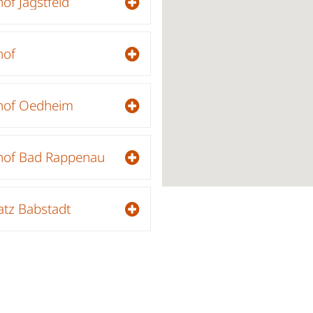
of Jagstfeld
hof
ghof Oedheim
hof Bad Rappenau
atz Babstadt