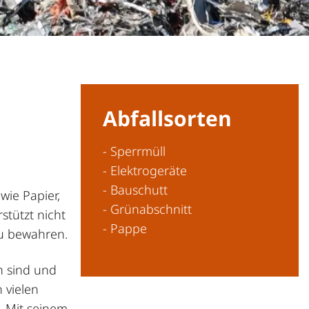
Abfallsorten
- Sperrmüll
- Elektrogeräte
- Bauschutt
wie Papier,
- Grünabschnitt
stützt nicht
- Pappe
zu bewahren.
ch sind und
 vielen
. Mit seinem