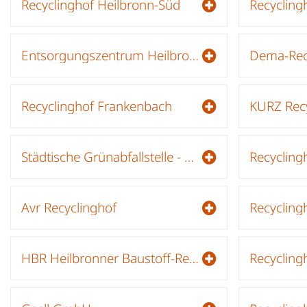
Recyclinghof Heilbronn-Süd
Recycling
Entsorgungszentrum Heilbronn - Recyclinghof Plus
Recyclinghof Frankenbach
KURZ Rec
Städtische Grünabfallstelle - Heilbronn OT Kirchhausen
Recycling
Avr Recyclinghof
HBR Heilbronner Baustoff-Recycling
Recycling