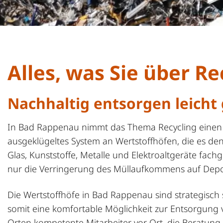
Alles, was Sie über R
Nachhaltig entsorgen leicht
In Bad Rappenau nimmt das Thema Recycling einen wi
ausgeklügeltes System an Wertstoffhöfen, die es de
Glas, Kunststoffe, Metalle und Elektroaltgeräte fach
nur die Verringerung des Müllaufkommens auf Depon
Die Wertstoffhöfe in Bad Rappenau sind strategisch so
somit eine komfortable Möglichkeit zur Entsorgung v
Orten kompetente Mitarbeiter vor Ort, die Beratun