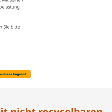
tbelastung
 Sie bitte
t nicht recycelbaren