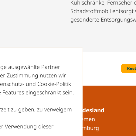
Kühlschränke, Fernseher 
Schadstoffmobil entsorgt
gesonderte Entsorgungsw
nige ausgewählte Partner
hrer Zustimmung nutzen wir
enschutz- und Cookie-Politik
Features eingeschränkt sein.
zeit zu geben, zu verweigern
Recyclinghöfe in Ihrem Bundesland
» Baden-Württemberg
» Bremen
der Verwendung dieser
» Bayern
» Hamburg