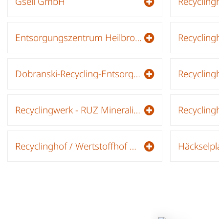
Gsell GmbH
Recyclingh
Entsorgungszentrum Heilbronn - Deponie Vogelsang
Recycling
Dobranski-Recycling-Entsorgung GmbH
Recyclin
Recyclingwerk - RUZ Mineralik GmbH
Recycling
Recyclinghof / Wertstoffhof Neckarsulm
Häckselpl