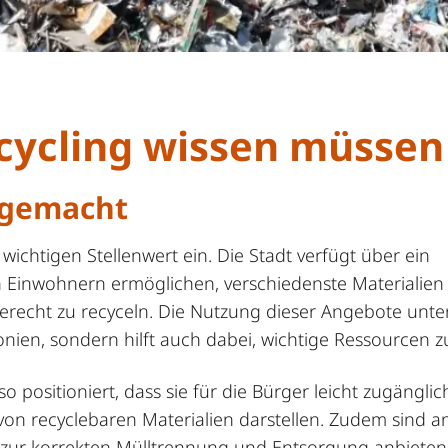
ecycling wissen müssen
 gemacht
chtigen Stellenwert ein. Die Stadt verfügt über ein
n Einwohnern ermöglichen, verschiedenste Materialien 
gerecht zu recyceln. Die Nutzung dieser Angebote unter
ien, sondern hilft auch dabei, wichtige Ressourcen 
 positioniert, dass sie für die Bürger leicht zugängli
on recyclebaren Materialien darstellen. Zudem sind an
g zur korrekten Mülltrennung und Entsorgung anbieten