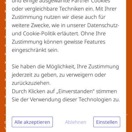
und einige ausgewählte Partner Cookies
» Brandenburg
oder vergleichbare Techniken ein. Mit Ihrer
» Bremen
Zustimmung nutzen wir diese auch für
» Hamburg
weitere Zwecke, wie in unserer
Datenschutz-
» Hessen
und Cookie-Politik
erläutert. Ohne Ihre
» Mecklenburg-Vorpommern
Zustimmung können gewisse Features
» Niedersachsen
eingeschränkt sein.
» Nordrhein-Westfalen
» Rheinland-Pfalz
Sie haben die Möglichkeit, Ihre Zustimmung
» Saarland
jederzeit zu geben, zu verweigern oder
» Sachsen
zurückzuziehen.
» Sachsen-Anhalt
Durch Klicken auf „Einverstanden“ stimmen
» Schleswig-Holstein
Sie der Verwendung dieser Technologien zu.
» Thüringen
Alle akzeptieren
Ablehnen
Einstellen
meinwertstoffhof.de | Copyright © 2026 – Alle Rechte
vorbehalten